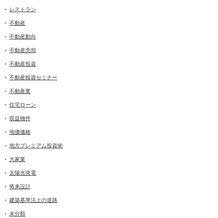
レストラン
不動産
不動産動向
不動産売却
不動産投資
不動産投資セミナー
不動産業
住宅ローン
収益物件
地価価格
地方プレミアム投資術
大家業
太陽光発電
将来設計
建築基準法上の道路
未分類