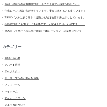
金利上昇時代の収益物件投資｜今こそ見直すべき3つのポイント
住宅ローンに悩む方が増えています。審査に落ちる方も多くいます！
TSMCバブルに沸く熊本！近隣の地域は地価が爆上がりしています。
不動産投資にも”損切り”は必要です！大家さんに憧れた結末は・・・
改めまして当社「株式会社ie’sコーポレーション」の業務について
カテゴリー
お問い合わせ
アパート経営
アベノミクス
サラリーマンの不動産投資術
プロフィール
マイホーム
マイホームローン
メルマガについて