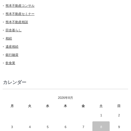
熊本不動産コンサル
熊本不動産セミナー
熊本不動産相談
田舎暮らし
相続
遺産相続
銀行融資
飲食業
カレンダー
2026年8月
月
火
水
木
金
土
日
1
2
3
4
5
6
7
8
9