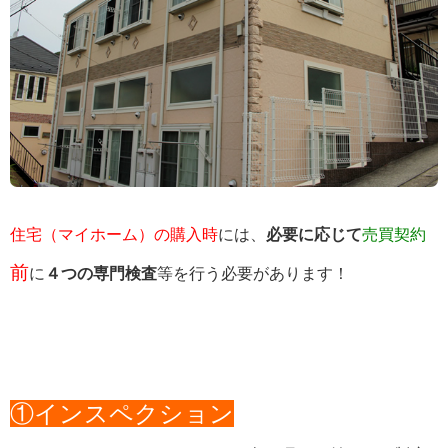
住宅（マイホーム）の購入時
には、
必要に応じて
売買契約
前
に
４つの専門検査
等を行う必要があります！
①インスペクション