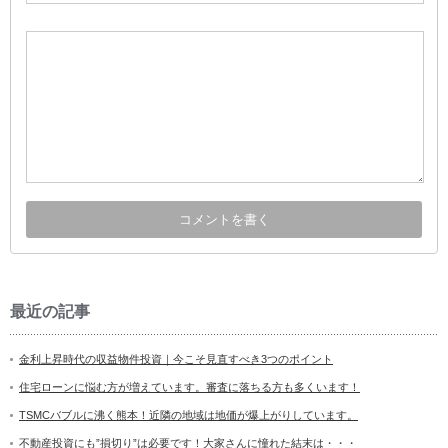
最近の記事
金利上昇時代の収益物件投資｜今こそ見直すべき3つのポイント
住宅ローンに悩む方が増えています。審査に落ちる方も多くいます！
TSMCバブルに沸く熊本！近隣の地域は地価が爆上がりしています。
不動産投資にも”損切り”は必要です！大家さんに憧れた結末は・・・