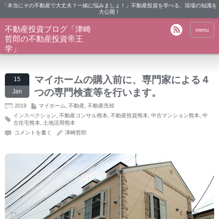
「本当にその不動産で大丈夫？一緒に悩みましょ！」不動産投資を学べる、現場の知識を
大公開！
不動産投資ブログ「津崎
menu
哲郎の不動産投資帝王
学」
マイホームの購入前に、専門家による４
15
つの専門検査等を行います。
Jan
2019
マイホーム
,
不動産
,
不動産売却
インスペクション
,
不動産コンサル熊本
,
不動産投資熊本
,
中古マンション熊本
,
中
古住宅熊本
,
土地活用熊本
コメントを書く
津崎哲郎